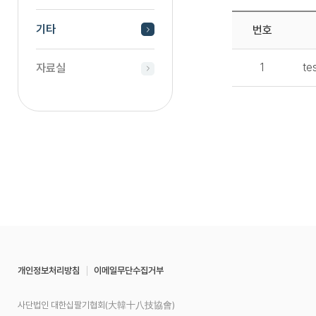
기타
번호
1
te
자료실
개인정보처리방침
이메일무단수집거부
사단법인 대한십팔기협회(大韓十八技協會)