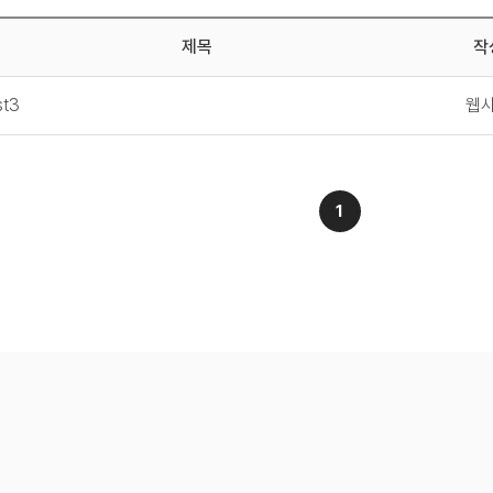
제목
작
st3
웹
1