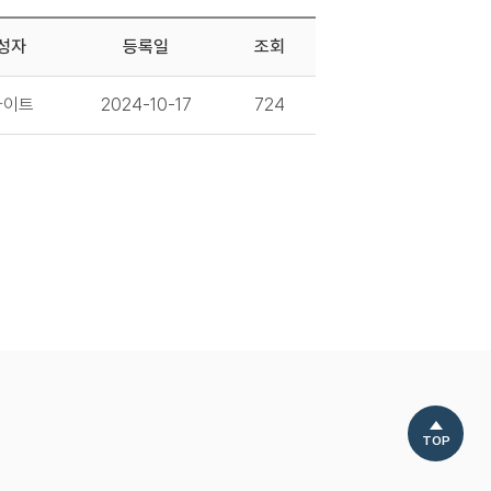
성자
등록일
조회
사이트
2024-10-17
724
TOP